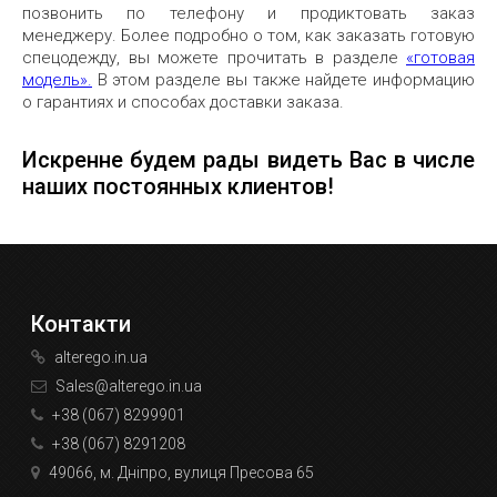
позвонить по телефону и продиктовать заказ
менеджеру. Более подробно о том, как заказать готовую
спецодежду, вы можете прочитать в разделе
«готовая
модель».
В этом разделе вы также найдете информацию
о гарантиях и способах доставки заказа.
Искренне будем рады видеть Вас в числе
наших постоянных клиентов!
Контакти
alterego.in.ua
Sales@alterego.in.ua
+38 (067) 8299901
+38 (067) 8291208
49066, м. Дніпро, вулиця Пресова 65