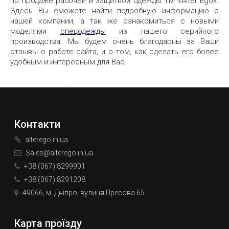
по продаже рабочей и защитной одежды ТМ «
Alter
Ego
».
Здесь Вы сможете найти подробную информацию о
нашей компании, а так же ознакомиться с новыми
моделями
спецодежды
из нашего серийного
производства. Мы будем очень благодарны за Ваши
отзывы о работе сайта, и о том, как сделать его более
удобным и интересным для Вас.
Контакти
alterego.in.ua
Sales@alterego.in.ua
+38 (067) 8299901
+38 (067) 8291208
49066, м. Дніпро, вулиця Пресова 65
Карта проїзду